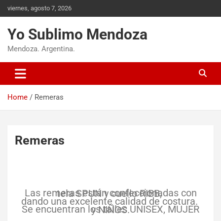
viernes, agosto 7, 2026
Yo Sublimo Mendoza
Mendoza. Argentina.
Home
Remeras
Remeras
Las remeras están confeccionadas con tela SPUN y cuello RIBB,
dando una excelente calidad de costura.
Se encuentran los talles UNISEX, MUJER y NIÑOS.