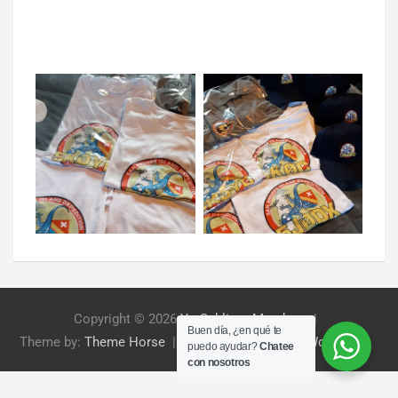
Copyright © 2026
Yo Sublimo Mendoza
Buen día, ¿en qué te
Theme by:
Theme Horse
Proudly Powered by:
WordPress
puedo ayudar?
Chatee
con nosotros